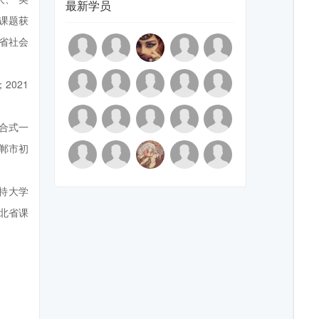
最新学员
课题获
省社会
2021
合式一
郸市初
斯特大学
河北省课