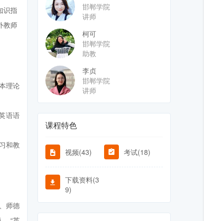
邯郸学院
知识指
讲师
外教师
柯可
邯郸学院
助教
李贞
邯郸学院
本理论
讲师
英语语
课程特色
习和教
视频(43)
考试(18)
下载资料(3
9)
、师德
、“英