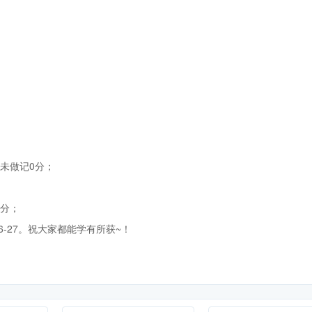
未做记0分；
满分；
6-27。祝大家都能学有所获~！