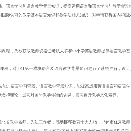
能、语言学习和语言教学背景知识，提高运用语言和语言学习与教学背景
学到国际认可的教学基本语言知识和教学法相关知识，对申请获得国内和国
设的课程，为欲获取教师资格证考试人群和中小学英语教师提供语言教学基
的课程，对TKT第一模块语言及语言教学背景知识进行了系统讲解，设计
技能、语言学习背景、语言教学背景知识，能提高运用英语语言和语言学
概念和理论，提高对国际教学标准的认识，提高自身教学文化素养。
河北省教学名师、先进工作者，感动邯郸教育十大人物，邯郸市优秀教师
学院兼职硕士生导师，河北省高校“线上线下”混合式一流建设课程负责人