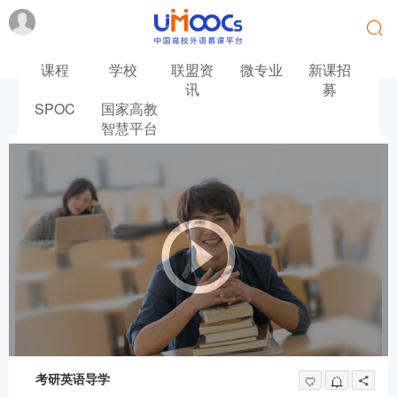
课程
学校
联盟资
微专业
新课招
讯
募
SPOC
国家高教
首页
英语
考研英语导学
智慧平台
考研英语导学