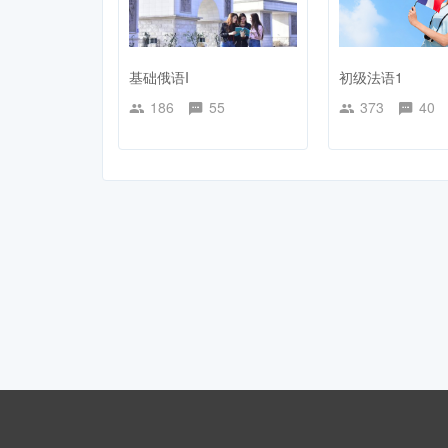
基础俄语I
初级法语1
186
55
373
40