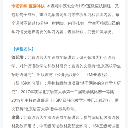
专项训练 查漏补缺
本课程中既包含有HSK五级应试训练，又
包括句子成分、重点高频虚词学习等专项学习和训练内容。每
个课时不超过15分钟，时间短、内容扎实，学生可根据自己的
学习情况选择需要的学习内容，查漏补缺，完善知识系统。
【课程团队】
管延增：
北京语言大学速成学院讲师；研究领域为社会语言
学、对外汉语教学法和教材研究；发表的文章有“北京高校学生
招呼语研究”，出版教材《公务员汉语》、《MHK教程》、
《新HSK练习册》；承担校级教改项目“基于网络的合作学习研
究”；2017年获得北京语言大学第十二届教学奖比赛一等奖，
2019年主持建设慕课《HSK4级强化教学》并已上线运行，两
次获得“北京语言大学”教学标兵称号。
张娣：
北京语言大学汉语速成学院讲师；参与编写初级汉语教
材及教师用书，中高级阅读教材及配套练习，HSK五级考试指