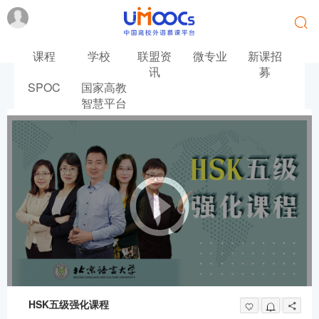
课程
学校
联盟资
微专业
新课招
讯
募
SPOC
国家高教
首页
汉语
HSK五级强化课程
智慧平台
HSK五级强化课程