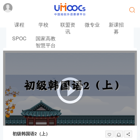
课程
学校
联盟资
微专业
新课招
讯
募
SPOC
国家高教
首页
韩语
初级韩国语2（上）
智慧平台
初级韩国语2（上）