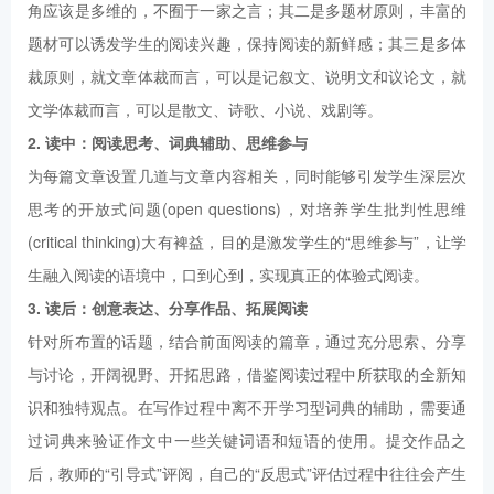
角应该是多维的，不囿于一家之言；其二是多题材原则，丰富的
题材可以诱发学生的阅读兴趣，保持阅读的新鲜感；其三是多体
裁原则，就文章体裁而言，可以是记叙文、说明文和议论文，就
文学体裁而言，可以是散文、诗歌、小说、戏剧等。
2. 读中：阅读思考、词典辅助、思维参与
为每篇文章设置几道与文章内容相关，同时能够引发学生深层次
思考的开放式问题(open questions)，对培养学生批判性思维
(critical thinking)大有裨益，目的是激发学生的“思维参与”，让学
生融入阅读的语境中，口到心到，实现真正的体验式阅读。
3. 读后：创意表达、分享作品、拓展阅读
针对所布置的话题，结合前面阅读的篇章，通过充分思索、分享
与讨论，开阔视野、开拓思路，借鉴阅读过程中所获取的全新知
识和独特观点。在写作过程中离不开学习型词典的辅助，需要通
过词典来验证作文中一些关键词语和短语的使用。提交作品之
后，教师的“引导式”评阅，自己的“反思式”评估过程中往往会产生