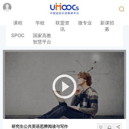
课程
学校
联盟资
微专业
新课招
讯
募
SPOC
国家高教
首页
英语
智慧平台
研究生公共英语思辨阅读与写作
研究生公共英语思辨阅读与写作