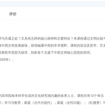
评价
野与共通之处？又具有怎样的核心精神和主要特征？本课程通过文明比较
握中西文明发展脉络，获得融通中西的学术视野。课程内容涉及哲学、艺
经典哲学思想为指导，剖析各个主题下中西文明核心思想的异同。
25年）。
的高等院校本科学生或对文化研究感兴趣的各界人士。课程共有12个单元
II；学习与教育；家庭（古代与现代）；家庭（女性问题）；《红楼梦》