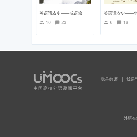
英语话农史——成语篇
英语话农史——
10
23
6
16
我是教师
|
我是
外研在线