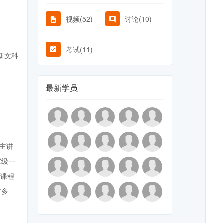
视频(52)
讨论(10)
考试(11)
新文科
最新学员
主讲
家级一
该课程
材多