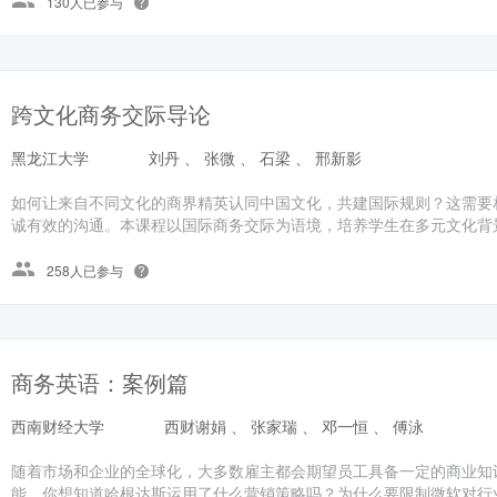
130人已参与
跨文化商务交际导论
黑龙江大学
刘丹 、 张微 、 石梁 、 邢新影
如何让来自不同文化的商界精英认同中国文化，共建国际规则？这需要
诚有效的沟通。本课程以国际商务交际为语境，培养学生在多元文化背景
258人已参与
商务英语：案例篇
西南财经大学
西财谢娟 、 张家瑞 、 邓一恒 、 傅泳
随着市场和企业的全球化，大多数雇主都会期望员工具备一定的商业知
能。你想知道哈根达斯运用了什么营销策略吗？为什么要限制微软对行业