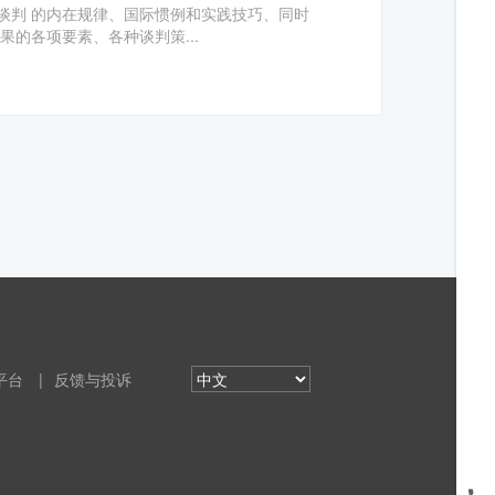
谈判 的内在规律、国际惯例和实践技巧、同时
的各项要素、各种谈判策...
平台
|
反馈与投诉