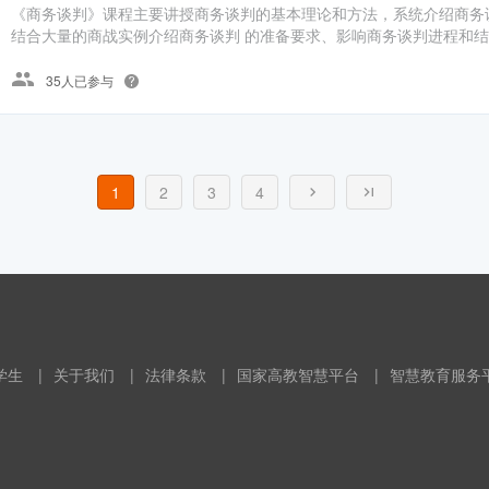
《商务谈判》课程主要讲授商务谈判的基本理论和方法，系统介绍商务
结合大量的商战实例介绍商务谈判 的准备要求、影响商务谈判进程和结果
35人已参与
1
2
3
4
学生
|
关于我们
|
法律条款
|
国家高教智慧平台
|
智慧教育服务