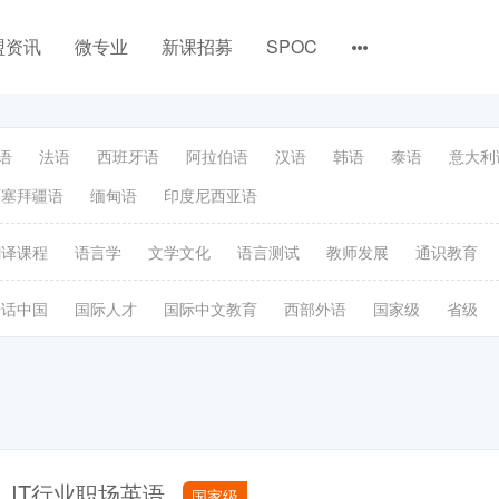
盟资讯
微专业
新课招募
SPOC
语
法语
西班牙语
阿拉伯语
汉语
韩语
泰语
意大利
阿塞拜疆语
缅甸语
印度尼西亚语
翻译课程
语言学
文学文化
语言测试
教师发展
通识教育
语话中国
国际人才
国际中文教育
西部外语
国家级
省级
IT行业职场英语
国家级