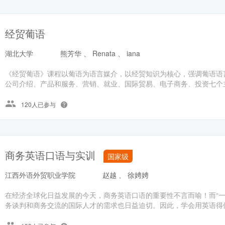
经贸葡语
湖北大学
熊芳华 、 Renata 、 iana
《经贸葡语》课程以葡语为语言媒介，以经贸知识为核心，强调葡语语
公司介绍、产品和服务、营销、就业、国际贸易、电子商务、投资七个主
120人已参与
商务英语口语与实训
国家级
江西外语外贸职业学院
赵越 、 徐娉娉
在经济全球化日益发展的今天，商务英语口语的重要性不言而喻！而“一
务谈判和商务交流的国际人才的需求也日益迫切。因此，学会用英语得体