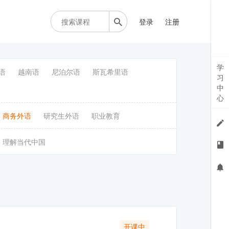
登录
注册
学
语
越南语
尼泊尔语
斯瓦希里语
习
中
心
商务外语
研究生外语
职业教育
理解当代中国
开课中