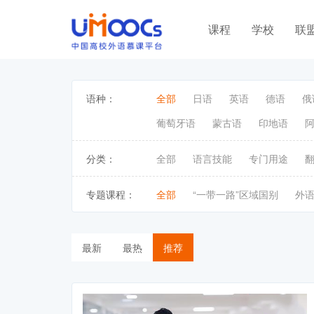
课程
学校
联
语种：
全部
日语
英语
德语
俄
葡萄牙语
蒙古语
印地语
分类：
全部
语言技能
专门用途
专题课程：
全部
“一带一路”区域国别
外
最新
最热
推荐