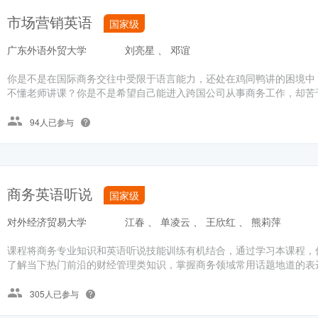
市场营销英语
国家级
广东外语外贸大学
刘亮星 、 邓谊
你是不是在国际商务交往中受限于语言能力，还处在鸡同鸭讲的困境中
不懂老师讲课？你是不是希望自己能进入跨国公司从事商务工作，却苦于
94人已参与
商务英语听说
国家级
对外经济贸易大学
江春 、 单凌云 、 王欣红 、 熊莉萍
课程将商务专业知识和英语听说技能训练有机结合，通过学习本课程，
了解当下热门前沿的财经管理类知识，掌握商务领域常用话题地道的表达
305人已参与