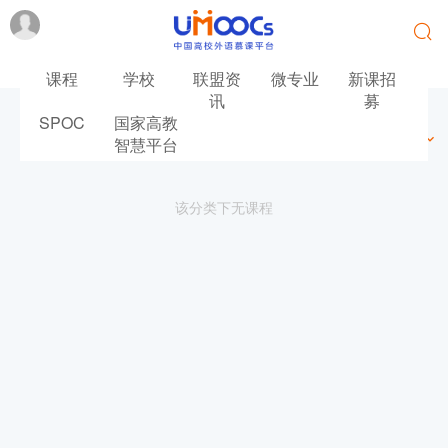
课程
学校
联盟资
微专业
新课招
讯
募
SPOC
国家高教
最新
最热
推荐
筛选
智慧平台
该分类下无课程