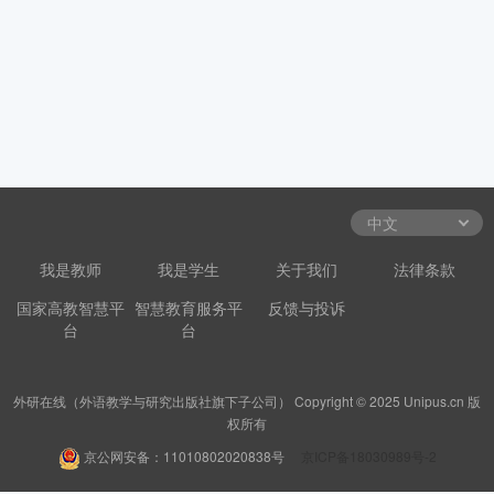
我是教师
我是学生
关于我们
法律条款
国家高教智慧平
智慧教育服务平
反馈与投诉
台
台
外研在线（外语教学与研究出版社旗下子公司） Copyright © 2025 Unipus.cn 版
权所有
京公网安备：11010802020838号
京ICP备18030989号-2