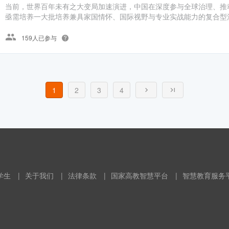
当前，世界百年未有之大变局加速演进，中国在深度参与全球治理、推
亟需培养一大批培养兼具家国情怀、国际视野与专业实战能力的复合型涉
159人已参与
1
2
3
4
学生
|
关于我们
|
法律条款
|
国家高教智慧平台
|
智慧教育服务