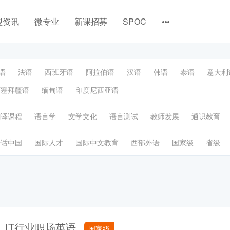
盟资讯
微专业
新课招募
SPOC
语
法语
西班牙语
阿拉伯语
汉语
韩语
泰语
意大利
阿塞拜疆语
缅甸语
印度尼西亚语
翻译课程
语言学
文学文化
语言测试
教师发展
通识教育
语话中国
国际人才
国际中文教育
西部外语
国家级
省级
IT行业职场英语
国家级