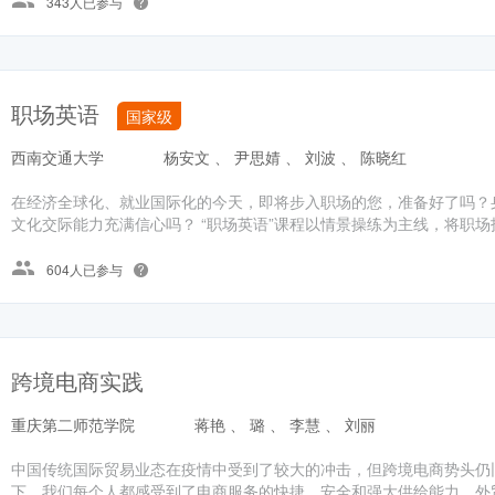
343人已参与
职场英语
国家级
西南交通大学
杨安文 、 尹思婧 、 刘波 、 陈晓红
在经济全球化、就业国际化的今天，即将步入职场的您，准备好了吗？
文化交际能力充满信心吗？ “职场英语”课程以情景操练为主线，将职场技
604人已参与
跨境电商实践
重庆第二师范学院
蒋艳 、 璐 、 李慧 、 刘丽
中国传统国际贸易业态在疫情中受到了较大的冲击，但跨境电商势头仍
下，我们每个人都感受到了电商服务的快捷、安全和强大供给能力，外贸