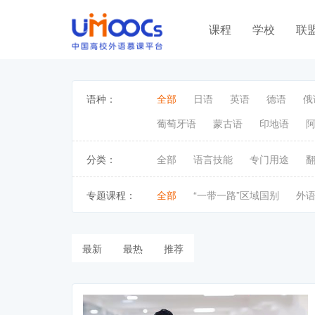
课程
学校
联
语种：
全部
日语
英语
德语
俄
葡萄牙语
蒙古语
印地语
分类：
全部
语言技能
专门用途
专题课程：
全部
“一带一路”区域国别
外
最新
最热
推荐