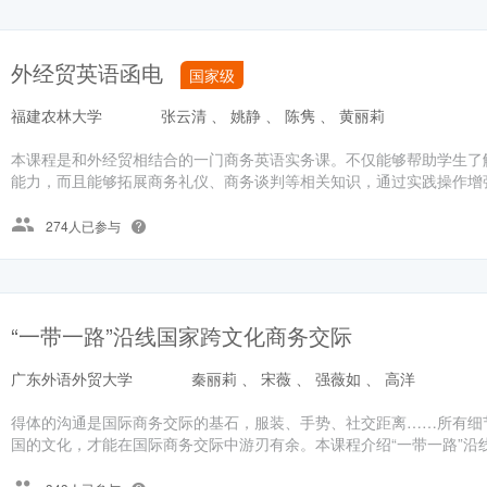
外经贸英语函电
国家级
福建农林大学
张云清 、 姚静 、 陈隽 、 黄丽莉
本课程是和外经贸相结合的一门商务英语实务课。不仅能够帮助学生了
能力，而且能够拓展商务礼仪、商务谈判等相关知识，通过实践操作增
274人已参与
“一带一路”沿线国家跨文化商务交际
广东外语外贸大学
秦丽莉 、 宋薇 、 强薇如 、 高洋
得体的沟通是国际商务交际的基石，服装、手势、社交距离……所有细
国的文化，才能在国际商务交际中游刃有余。本课程介绍“一带一路”沿线