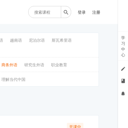
登录
注册
学
语
越南语
尼泊尔语
斯瓦希里语
习
中
心
商务外语
研究生外语
职业教育
理解当代中国
开课中