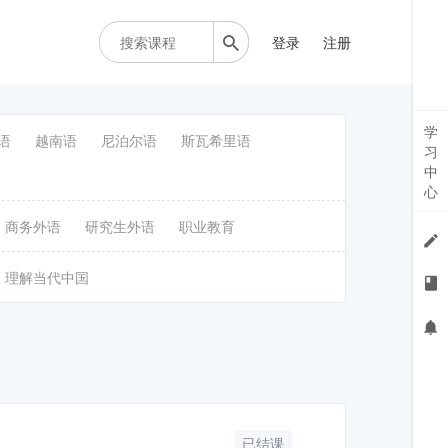
登录
注册
学
语
越南语
尼泊尔语
斯瓦希里语
习
中
心
商务外语
研究生外语
职业教育
理解当代中国
已结课