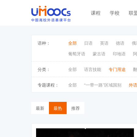
课程
学校
联
语种：
全部
日语
英语
德语
俄
葡萄牙语
蒙古语
印地语
分类：
全部
语言技能
专门用途
专题课程：
全部
“一带一路”区域国别
外
最新
最热
推荐