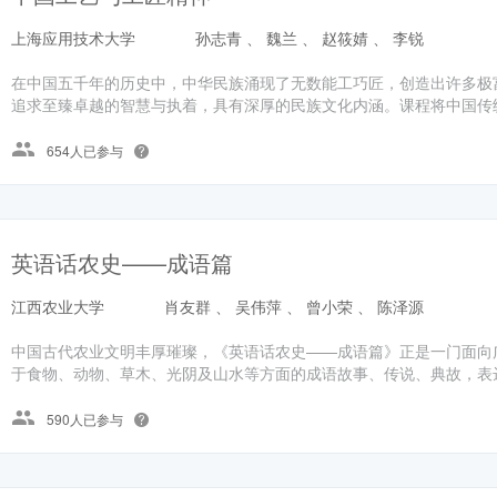
上海应用技术大学
孙志青 、 魏兰 、 赵筱婧 、 李锐
在中国五千年的历史中，中华民族涌现了无数能工巧匠，创造出许多极
追求至臻卓越的智慧与执着，具有深厚的民族文化内涵。课程将中国传统
654人已参与
英语话农史——成语篇
江西农业大学
肖友群 、 吴伟萍 、 曾小荣 、 陈泽源
中国古代农业文明丰厚璀璨，《英语话农史——成语篇》正是一门面向
于食物、动物、草木、光阴及山水等方面的成语故事、传说、典故，表达
590人已参与