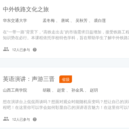
中外铁路文化之旅
华东交通大学
孟冬梅 、 唐斌 、 吴秋芳 、 裘白莲
在“一带一路”背景下，“高铁走出去”的市场需求日益增加，接受铁路
知识势在必行。本课程依托学校特色学科，旨在帮助学生了解中外铁路发
12人已参与
英语演讲：声游三晋
省级
山西工商学院
胡颖 、 赵萱 、 孙金凤 、 赵玥
想在演讲台上侃侃而谈吗？想面对观众时能随机应变吗？想让自己的演
程吧！在这里你可以学会如何彰显自己的演讲语言魅力！在这里你可以学
12人已参与