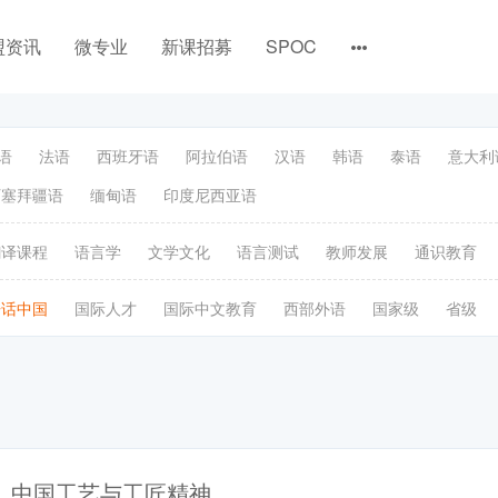
盟资讯
微专业
新课招募
SPOC
语
法语
西班牙语
阿拉伯语
汉语
韩语
泰语
意大利
阿塞拜疆语
缅甸语
印度尼西亚语
翻译课程
语言学
文学文化
语言测试
教师发展
通识教育
语话中国
国际人才
国际中文教育
西部外语
国家级
省级
中国工艺与工匠精神