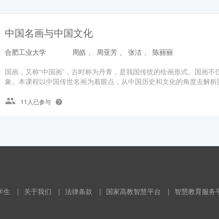
中国名画与中国文化
合肥工业大学
周皓 、 周亚芳 、 张洁 、 陈丽丽
国画，又称“中国画”，古时称为丹青，是我国传统的绘画形式。国画不
象。本课程以中国传世名画为着眼点，从中国历史和文化的角度去解析国
11人已参与
学生
|
关于我们
|
法律条款
|
国家高教智慧平台
|
智慧教育服务