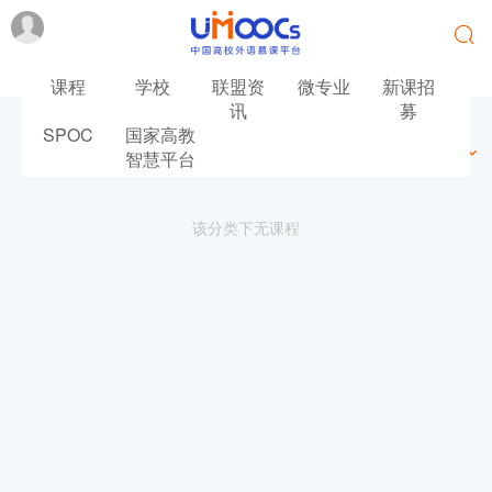
课程
学校
联盟资
微专业
新课招
讯
募
SPOC
国家高教
最新
最热
推荐
筛选
智慧平台
该分类下无课程