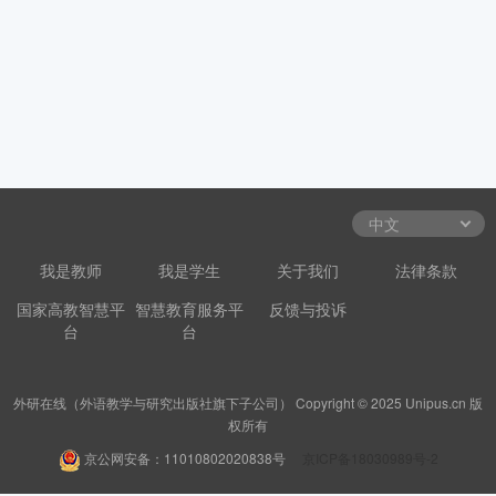
我是教师
我是学生
关于我们
法律条款
国家高教智慧平
智慧教育服务平
反馈与投诉
台
台
外研在线（外语教学与研究出版社旗下子公司） Copyright © 2025 Unipus.cn 版
权所有
京公网安备：11010802020838号
京ICP备18030989号-2