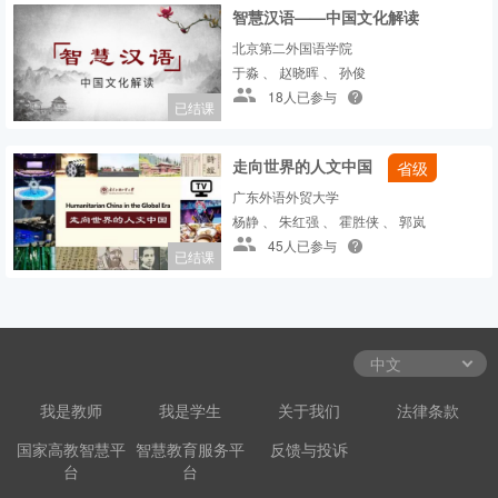
智慧汉语——中国文化解读
北京第二外国语学院
于淼 、 赵晓晖 、 孙俊
18人已参与
已结课
走向世界的人文中国
省级
广东外语外贸大学
杨静 、 朱红强 、 霍胜侠 、 郭岚
45人已参与
已结课
我是教师
我是学生
关于我们
法律条款
国家高教智慧平
智慧教育服务平
反馈与投诉
台
台