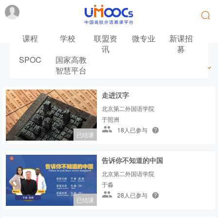
课程
学校
联盟资
微专业
新课招
讯
募
SPOC
国家高教
最新
最热
推荐
筛选
智慧平台
走进汉字
北京第二外国语学院
于照洲
18人已参与
已结课
告诉你不知道的中国
北京第二外国语学院
于淼
28人已参与
已结课