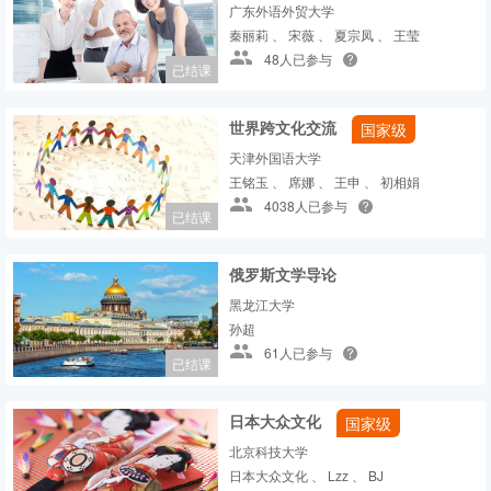
广东外语外贸大学
秦丽莉 、 宋薇 、 夏宗凤 、 王莹
48人已参与
已结课
世界跨文化交流
国家级
天津外国语大学
王铭玉 、 席娜 、 王申 、 初相娟
4038人已参与
已结课
俄罗斯文学导论
黑龙江大学
孙超
61人已参与
已结课
日本大众文化
国家级
北京科技大学
日本大众文化 、 Lzz 、 BJ