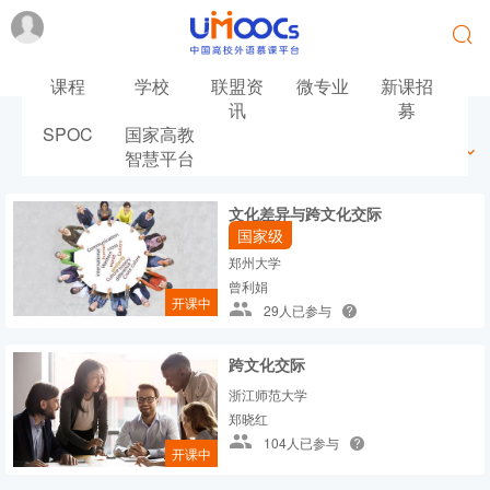
课程
学校
联盟资
微专业
新课招
讯
募
SPOC
国家高教
最新
最热
推荐
筛选
智慧平台
文化差异与跨文化交际
国家级
郑州大学
曾利娟
开课中
29人已参与
跨文化交际
浙江师范大学
郑晓红
104人已参与
开课中