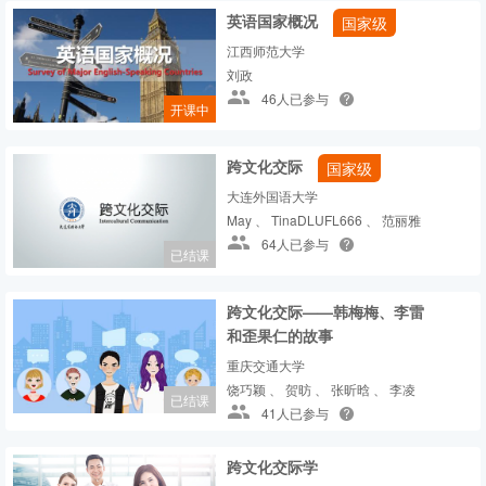
英语国家概况
国家级
江西师范大学
刘政
46人已参与
开课中
跨文化交际
国家级
大连外国语大学
May 、 TinaDLUFL666 、 范丽雅
64人已参与
已结课
跨文化交际——韩梅梅、李雷
和歪果仁的故事
重庆交通大学
饶巧颖 、 贺昉 、 张昕晗 、 李凌
已结课
41人已参与
跨文化交际学