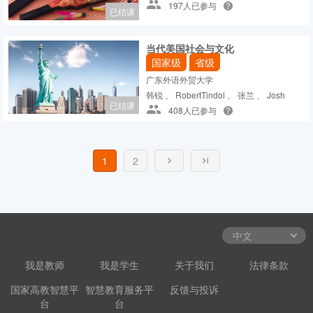
197人已参与
已结课
当代美国社会与文化
国家级
省级
广东外语外贸大学
韩锐 、 RobertTindol 、 张兰 、 Josh
已结课
408人已参与
1
2
我是教师
我是学生
关于我们
法律条款
国家高教智慧平
智慧教育服务平
反馈与投诉
台
台