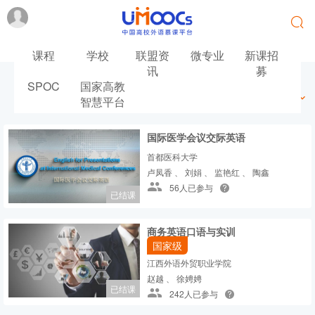
课程
学校
联盟资
微专业
新课招
讯
募
SPOC
国家高教
最新
最热
推荐
筛选
智慧平台
国际医学会议交际英语
首都医科大学
卢凤香 、 刘娟 、 监艳红 、 陶鑫
56人已参与
已结课
商务英语口语与实训
国家级
江西外语外贸职业学院
赵越 、 徐娉娉
已结课
242人已参与