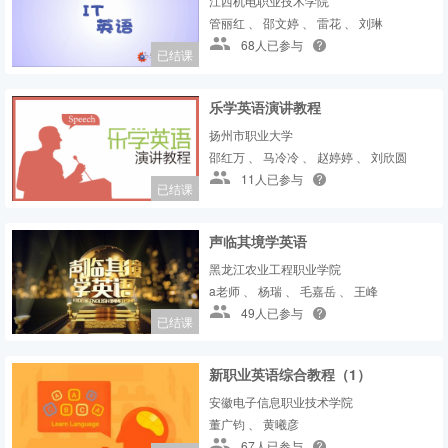
江西机电职业技术学院
管丽红 、 邵文婷 、 雷花 、 刘琳
68人已参与
已结课
乐学英语演讲教程
扬州市职业大学
邵红万 、 马冷冷 、 赵婷婷 、 刘欣圆
11人已参与
已结课
声临其境学英语
黑龙江农业工程职业学院
a老师 、 杨瑞 、 毛嘉岳 、 王峰
49人已参与
已结课
新职业英语综合教程（1）
安徽电子信息职业技术学院
董广钧 、 黄曦彦
67人已参与