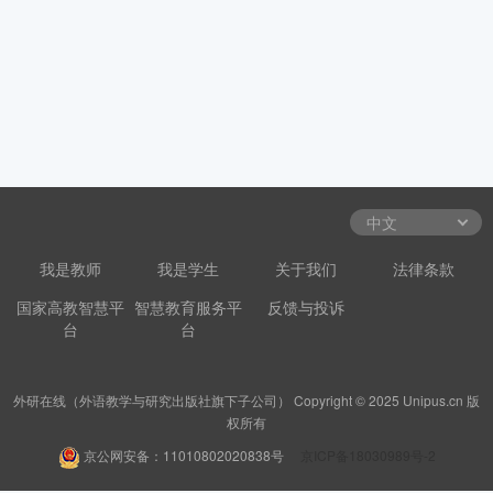
我是教师
我是学生
关于我们
法律条款
国家高教智慧平
智慧教育服务平
反馈与投诉
台
台
外研在线（外语教学与研究出版社旗下子公司） Copyright © 2025 Unipus.cn 版
权所有
京公网安备：11010802020838号
京ICP备18030989号-2