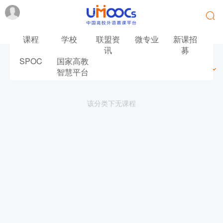
课程
学校
联盟资
微专业
新课招
讯
募
SPOC
国家高教
最新
最热
推荐
筛选
智慧平台
该分类下无课程