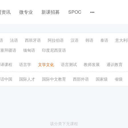
盟资讯
微专业
新课招募
SPOC
语
法语
西班牙语
阿拉伯语
汉语
韩语
泰语
意大利
阿塞拜疆语
缅甸语
印度尼西亚语
翻译课程
语言学
文学文化
语言测试
教师发展
通识教育
语话中国
国际人才
国际中文教育
西部外语
国家级
省级
该分类下无课程