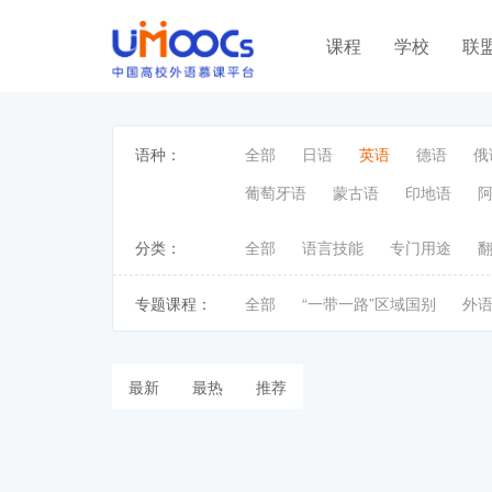
课程
学校
联
语种：
全部
日语
英语
德语
俄
葡萄牙语
蒙古语
印地语
分类：
全部
语言技能
专门用途
专题课程：
全部
“一带一路”区域国别
外
最新
最热
推荐