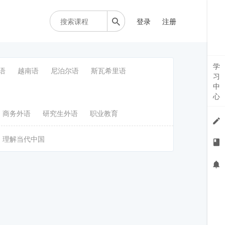
登录
注册
学
语
越南语
尼泊尔语
斯瓦希里语
习
中
心
商务外语
研究生外语
职业教育
理解当代中国