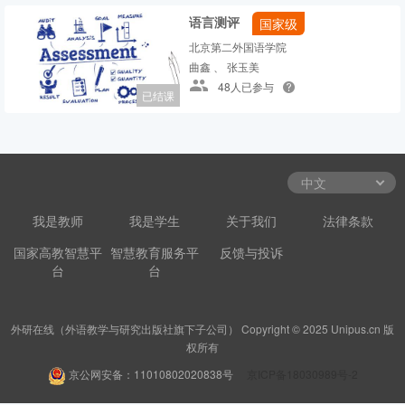
语言测评
国家级
北京第二外国语学院
曲鑫 、 张玉美
48人已参与
已结课
我是教师
我是学生
关于我们
法律条款
国家高教智慧平
智慧教育服务平
反馈与投诉
台
台
外研在线（外语教学与研究出版社旗下子公司） Copyright © 2025 Unipus.cn 版
权所有
京公网安备：11010802020838号
京ICP备18030989号-2