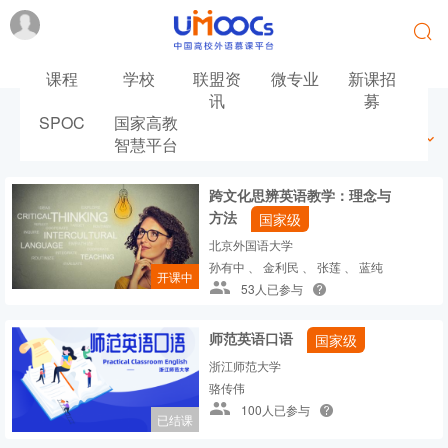
课程
学校
联盟资
微专业
新课招
讯
募
SPOC
国家高教
最新
最热
推荐
筛选
智慧平台
跨文化思辨英语教学：理念与
方法
国家级
北京外国语大学
孙有中 、 金利民 、 张莲 、 蓝纯
开课中
53人已参与
师范英语口语
国家级
浙江师范大学
骆传伟
100人已参与
已结课