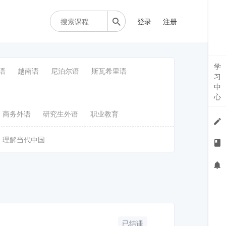
登录
注册
学
语
越南语
尼泊尔语
斯瓦希里语
习
中
心
商务外语
研究生外语
职业教育
理解当代中国
已结课