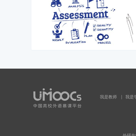
我是教师
|
我是
外研在线