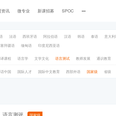
盟资讯
微专业
新课招募
SPOC
语
法语
西班牙语
阿拉伯语
汉语
韩语
泰语
意大利
阿塞拜疆语
缅甸语
印度尼西亚语
翻译课程
语言学
文学文化
语言测试
教师发展
通识教育
语话中国
国际人才
国际中文教育
西部外语
国家级
省级
语言测评
国家级