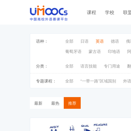
课程
学校
联
语种：
全部
日语
英语
德语
俄
葡萄牙语
蒙古语
印地语
分类：
全部
语言技能
专门用途
专题课程：
全部
“一带一路”区域国别
外
最新
最热
推荐