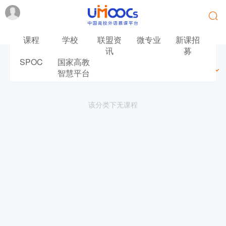
课程
学校
联盟资
微专业
新课招
讯
募
SPOC
国家高教
最新
最热
推荐
筛选
智慧平台
该分类下无课程