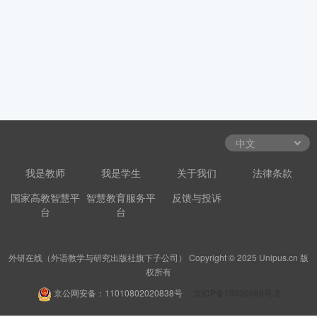
我是教师
我是学生
关于我们
法律条款
国家高教智慧平
智慧教育服务平
反馈与投诉
台
台
外研在线（外语教学与研究出版社旗下子公司） Copyright © 2025 Unipus.cn 版
权所有
京公网安备：11010802020838号
京ICP备18030989号-2