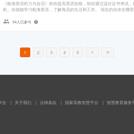
《航海英语听力与会话》助你提高英语技能，助你通过适任证书考试，
机，你就能学习航海英语，了解海员的生活和工作。 现在的你坐在哪里不
54人已参与
1
2
3
4
5
学生
|
关于我们
|
法律条款
|
国家高教智慧平台
|
智慧教育服务