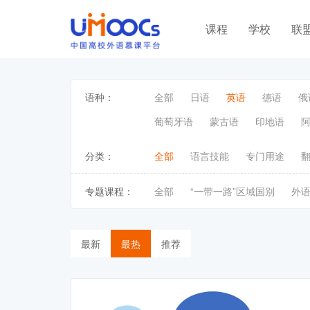
课程
学校
联
语种：
全部
日语
英语
德语
俄
葡萄牙语
蒙古语
印地语
分类：
全部
语言技能
专门用途
专题课程：
全部
“一带一路”区域国别
外
最新
最热
推荐