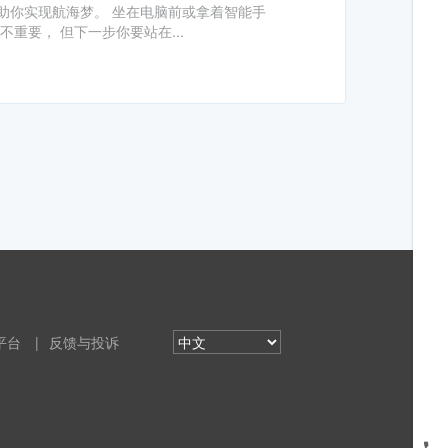
助你实现航海梦。 坐在电脑前或拿着智能手
重要， 但下一步你要站在...
平台
|
反馈与投诉