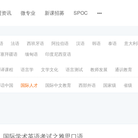
盟资讯
微专业
新课招募
SPOC
语
法语
西班牙语
阿拉伯语
汉语
韩语
泰语
意大利
阿塞拜疆语
缅甸语
印度尼西亚语
翻译课程
语言学
文学文化
语言测试
教师发展
通识教育
语话中国
国际人才
国际中文教育
西部外语
国家级
省级
国际学术英语考试之雅思口语