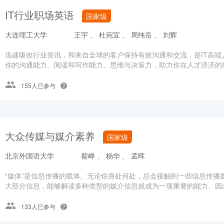
IT行业职场英语
国家级
大连理工大学
王宇 、 杜宛宜 、 周纯岳 、 刘辉
迅速吸收行业资讯，和来自全球的客户保持有效沟通和交流，是IT高端
你的沟通能力、阅读和写作能力、思维与决策力，助力你在人才济济的IT
155人已参与
大众传媒与媒介素养
国家级
北京外国语大学
翟峥 、 杨华 、 孟晖
“媒体”是信息传播的载体。无论你身处何处，总会接触到一些信息传播
大部分信息，能够解读多种类型的媒介信息就成为一项重要的能力。因此
133人已参与