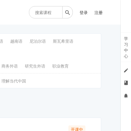
登录
注册
学
语
越南语
尼泊尔语
斯瓦希里语
习
中
心
商务外语
研究生外语
职业教育
理解当代中国
开课中