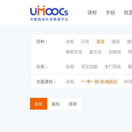
课程
学校
联
语种：
全部
日语
英语
德语
俄
葡萄牙语
蒙古语
印地语
分类：
全部
语言技能
专门用途
专题课程：
全部
“一带一路”区域国别
外
最新
最热
推荐