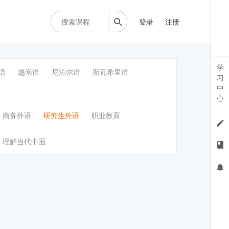
登录
注册
学
语
越南语
尼泊尔语
斯瓦希里语
习
中
心
商务外语
研究生外语
职业教育
理解当代中国