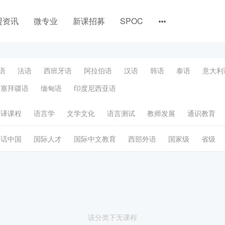
盟资讯
微专业
新课招募
SPOC
语
法语
西班牙语
阿拉伯语
汉语
韩语
泰语
意大利
阿塞拜疆语
缅甸语
印度尼西亚语
翻译课程
语言学
文学文化
语言测试
教师发展
通识教育
语话中国
国际人才
国际中文教育
西部外语
国家级
省级
该分类下无课程