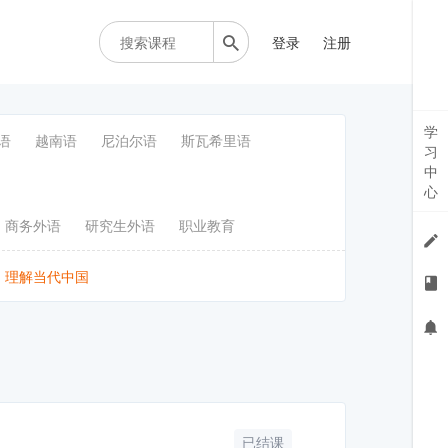
登录
注册
学
语
越南语
尼泊尔语
斯瓦希里语
习
中
心
商务外语
研究生外语
职业教育
理解当代中国
已结课