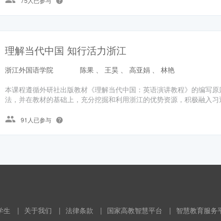
75人已参与
理解当代中国 知行活力浙江
浙江外国语学院
陈果 、 王昊 、 高亚娟 、 林艳
本课程遵循外研社出版教材《理解当代中国：英语演讲教程》的编写原
法，并在教材的基础上，充分挖掘和利用浙江的优势资源，积极融入习近
91人已参与
学生
|
关于我们
|
法律条款
|
国家高教智慧平台
|
智慧教育服务