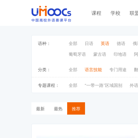
课程
学校
联
语种：
全部
日语
英语
德语
俄
葡萄牙语
蒙古语
印地语
分类：
全部
语言技能
专门用途
专题课程：
全部
“一带一路”区域国别
外
最新
最热
推荐