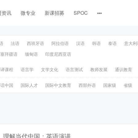
盟资讯
微专业
新课招募
SPOC
语
法语
西班牙语
阿拉伯语
汉语
韩语
泰语
意大利
阿塞拜疆语
缅甸语
印度尼西亚语
翻译课程
语言学
文学文化
语言测试
教师发展
通识教育
语话中国
国际人才
国际中文教育
西部外语
国家级
省级
理解当代中国：英语演讲