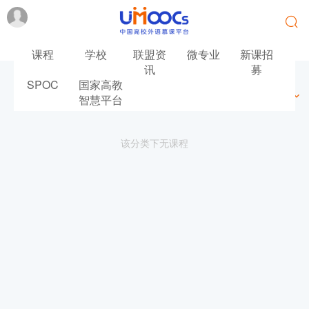
课程
学校
联盟资
微专业
新课招
讯
募
SPOC
国家高教
最新
最热
推荐
筛选
智慧平台
该分类下无课程