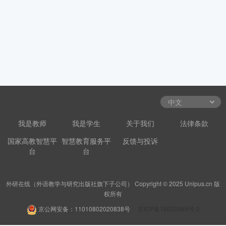
我是教师
我是学生
关于我们
法律条款
国家高教智慧平
智慧教育服务平
反馈与投诉
台
台
外研在线（外语教学与研究出版社旗下子公司） Copyright © 2025 Unipus.cn 版
权所有
京公网安备：11010802020838号
京ICP备18030989号-2