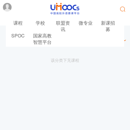
课程
学校
联盟资
微专业
新课招
讯
募
SPOC
国家高教
最新
最热
推荐
筛选
智慧平台
该分类下无课程