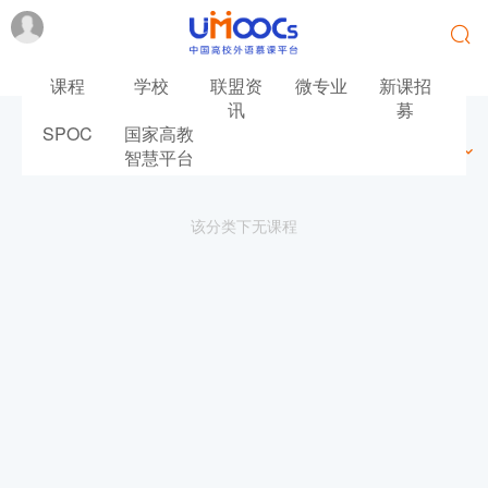
课程
学校
联盟资
微专业
新课招
讯
募
SPOC
国家高教
最新
最热
推荐
筛选
智慧平台
该分类下无课程