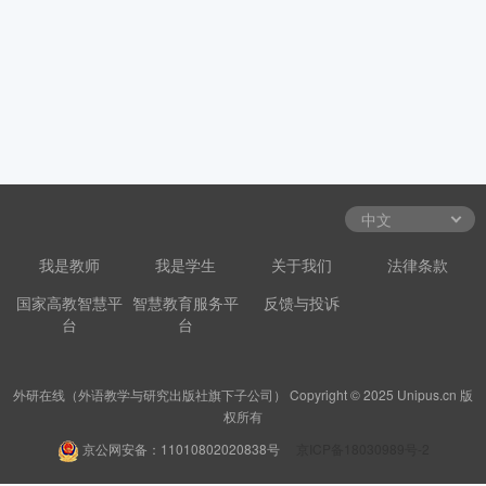
我是教师
我是学生
关于我们
法律条款
国家高教智慧平
智慧教育服务平
反馈与投诉
台
台
外研在线（外语教学与研究出版社旗下子公司） Copyright © 2025 Unipus.cn 版
权所有
京公网安备：11010802020838号
京ICP备18030989号-2