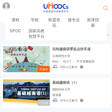
课程
学校
联盟资
微专业
新课招
讯
募
SPOC
国家高教
最新
最热
推荐
筛选
智慧平台
玩转越南语零起点快车道
云南师范大学
Kien 、 何小丫 、 不可逆脑损伤
230人已参与
开课中
基础越南语（1）
国防科技大学
曾添翼
474人已参与
已结课