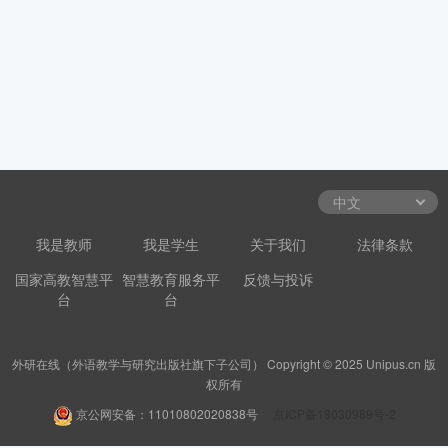
我是教师
我是学生
关于我们
法律条款
国家高教智慧平
智慧教育服务平
反馈与投诉
台
台
外研在线（外语教学与研究出版社旗下子公司） Copyright © 2025 Unipus.cn 版
权所有
京公网安备：11010802020838号
京ICP备18030989号-2