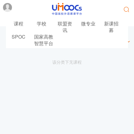
课程
学校
联盟资
微专业
新课招
讯
募
SPOC
国家高教
最新
最热
推荐
筛选
智慧平台
该分类下无课程