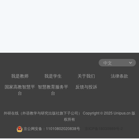
我是教师
我是学生
关于我们
法律条款
国家高教智慧平
智慧教育服务平
反馈与投诉
台
台
外研在线（外语教学与研究出版社旗下子公司） Copyright © 2025 Unipus.cn 版
权所有
京公网安备：11010802020838号
京ICP备18030989号-2