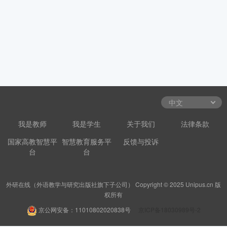
我是教师
我是学生
关于我们
法律条款
国家高教智慧平
智慧教育服务平
反馈与投诉
台
台
外研在线（外语教学与研究出版社旗下子公司） Copyright © 2025 Unipus.cn 版
权所有
京公网安备：11010802020838号
京ICP备18030989号-2