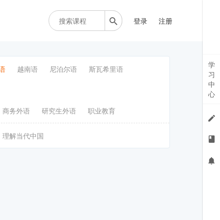
登录
注册
学
语
越南语
尼泊尔语
斯瓦希里语
习
中
心
商务外语
研究生外语
职业教育
理解当代中国