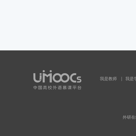
我是教师
|
我是
外研在线