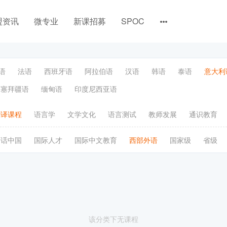
盟资讯
微专业
新课招募
SPOC
语
法语
西班牙语
阿拉伯语
汉语
韩语
泰语
意大利
阿塞拜疆语
缅甸语
印度尼西亚语
翻译课程
语言学
文学文化
语言测试
教师发展
通识教育
语话中国
国际人才
国际中文教育
西部外语
国家级
省级
该分类下无课程