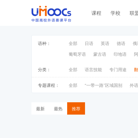
课程
学校
联
语种：
全部
日语
英语
德语
俄
葡萄牙语
蒙古语
印地语
分类：
全部
语言技能
专门用途
专题课程：
全部
“一带一路”区域国别
外
最新
最热
推荐