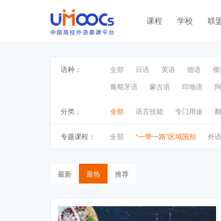
课程
学校
联
语种：
全部
日语
英语
德语
俄
葡萄牙语
蒙古语
印地语
分类：
全部
语言技能
专门用途
专题课程：
全部
“一带一路”区域国别
外
最新
最热
推荐