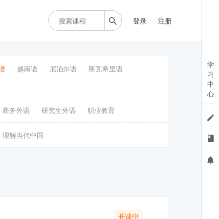
登录
注册
学
语
越南语
尼泊尔语
斯瓦希里语
习
中
心
商务外语
研究生外语
职业教育
理解当代中国
开课中