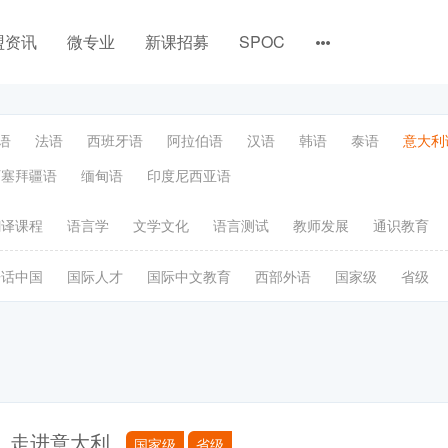
盟资讯
微专业
新课招募
SPOC
语
法语
西班牙语
阿拉伯语
汉语
韩语
泰语
意大利
阿塞拜疆语
缅甸语
印度尼西亚语
翻译课程
语言学
文学文化
语言测试
教师发展
通识教育
语话中国
国际人才
国际中文教育
西部外语
国家级
省级
走进意大利
国家级
省级