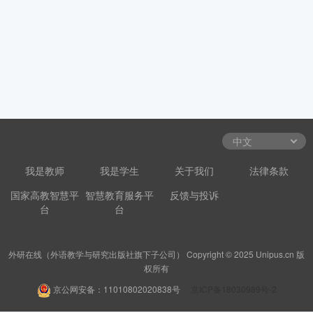
我是教师
我是学生
关于我们
法律条款
国家高教智慧平
智慧教育服务平
反馈与投诉
台
台
外研在线（外语教学与研究出版社旗下子公司） Copyright © 2025 Unipus.cn 版
权所有
京公网安备：11010802020838号
京ICP备18030989号-2