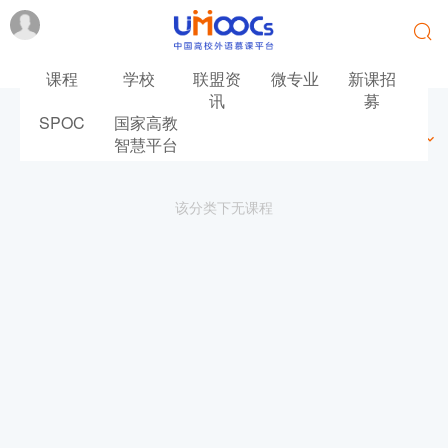
课程
学校
联盟资
微专业
新课招
讯
募
SPOC
国家高教
最新
最热
推荐
筛选
智慧平台
该分类下无课程