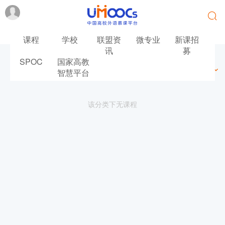
课程
学校
联盟资
微专业
新课招
讯
募
SPOC
国家高教
最新
最热
推荐
筛选
智慧平台
该分类下无课程