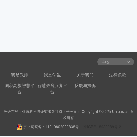
我是教师
我是学生
关于我们
法律条款
国家高教智慧平
智慧教育服务平
反馈与投诉
台
台
外研在线（外语教学与研究出版社旗下子公司） Copyright © 2025 Unipus.cn 版
权所有
京公网安备：11010802020838号
京ICP备18030989号-2