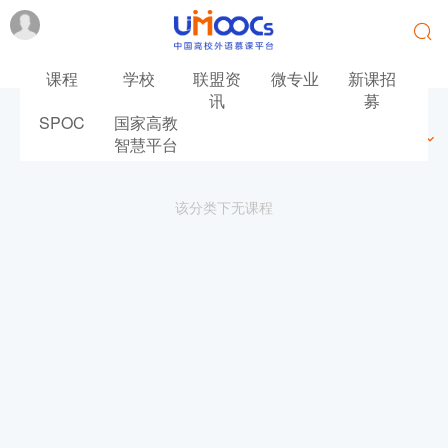
课程
学校
联盟资
微专业
新课招
讯
募
SPOC
国家高教
最新
最热
推荐
筛选
智慧平台
该分类下无课程