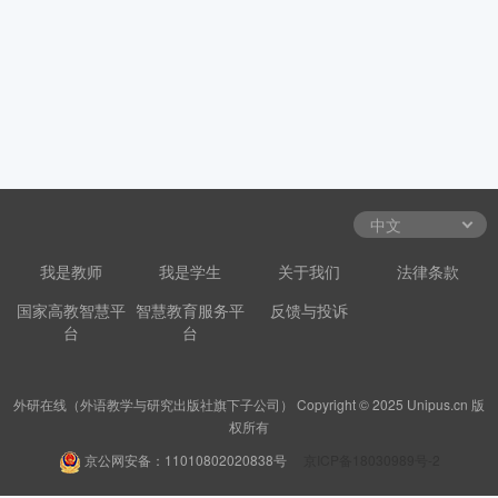
我是教师
我是学生
关于我们
法律条款
国家高教智慧平
智慧教育服务平
反馈与投诉
台
台
外研在线（外语教学与研究出版社旗下子公司） Copyright © 2025 Unipus.cn 版
权所有
京公网安备：11010802020838号
京ICP备18030989号-2