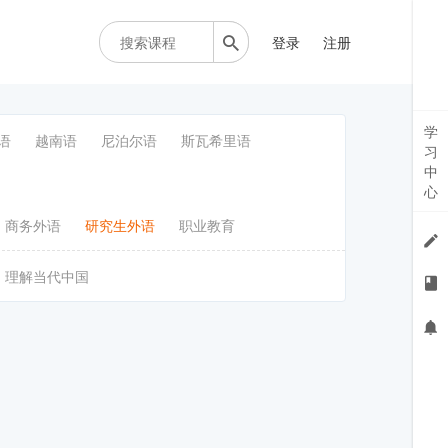
登录
注册
学
语
越南语
尼泊尔语
斯瓦希里语
习
中
心
商务外语
研究生外语
职业教育
理解当代中国