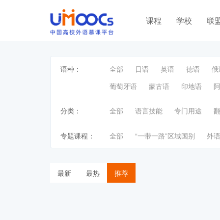
课程
学校
联
语种：
全部
日语
英语
德语
俄
葡萄牙语
蒙古语
印地语
分类：
全部
语言技能
专门用途
专题课程：
全部
“一带一路”区域国别
外
最新
最热
推荐