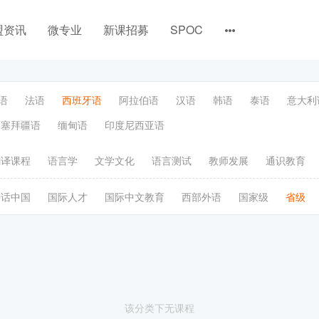
盟资讯
微专业
新课招募
SPOC
语
法语
西班牙语
阿拉伯语
汉语
韩语
泰语
意大利
阿塞拜疆语
缅甸语
印度尼西亚语
翻译课程
语言学
文学文化
语言测试
教师发展
通识教育
语话中国
国际人才
国际中文教育
西部外语
国家级
省级
该分类下无课程