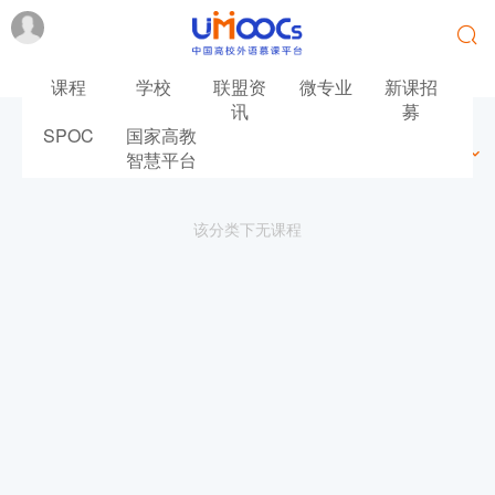
课程
学校
联盟资
微专业
新课招
讯
募
SPOC
国家高教
最新
最热
推荐
筛选
智慧平台
该分类下无课程