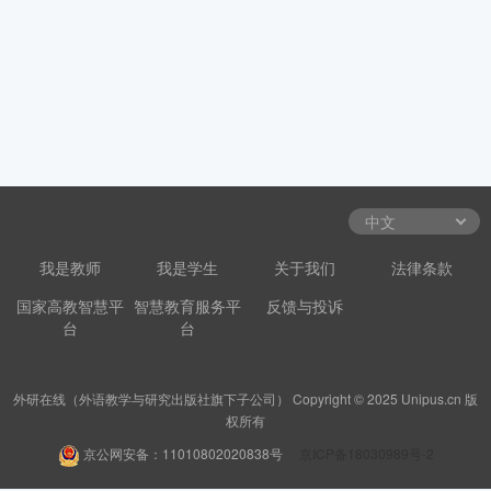
我是教师
我是学生
关于我们
法律条款
国家高教智慧平
智慧教育服务平
反馈与投诉
台
台
外研在线（外语教学与研究出版社旗下子公司） Copyright © 2025 Unipus.cn 版
权所有
京公网安备：11010802020838号
京ICP备18030989号-2