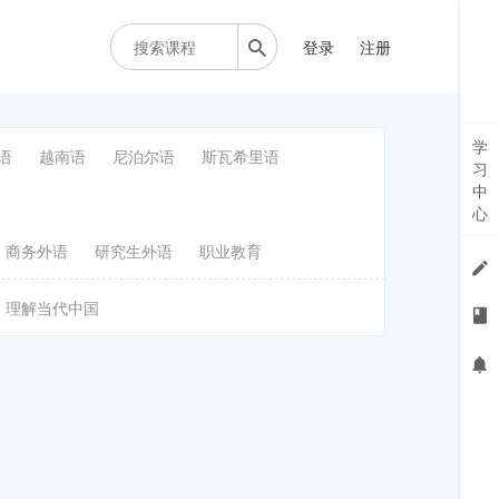
登录
注册
学
语
越南语
尼泊尔语
斯瓦希里语
习
中
心
商务外语
研究生外语
职业教育
理解当代中国