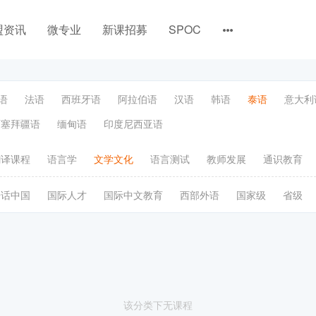
盟资讯
微专业
新课招募
SPOC
语
法语
西班牙语
阿拉伯语
汉语
韩语
泰语
意大利
阿塞拜疆语
缅甸语
印度尼西亚语
翻译课程
语言学
文学文化
语言测试
教师发展
通识教育
语话中国
国际人才
国际中文教育
西部外语
国家级
省级
该分类下无课程