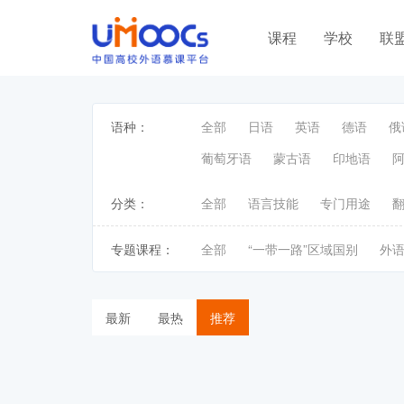
课程
学校
联
语种：
全部
日语
英语
德语
俄
葡萄牙语
蒙古语
印地语
分类：
全部
语言技能
专门用途
专题课程：
全部
“一带一路”区域国别
外
最新
最热
推荐