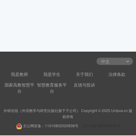
我是教师
我是学生
关于我们
法律条款
国家高教智慧平
智慧教育服务平
反馈与投诉
台
台
外研在线（外语教学与研究出版社旗下子公司） Copyright © 2025 Unipus.cn 版
权所有
京公网安备：11010802020838号
京ICP备18030989号-2