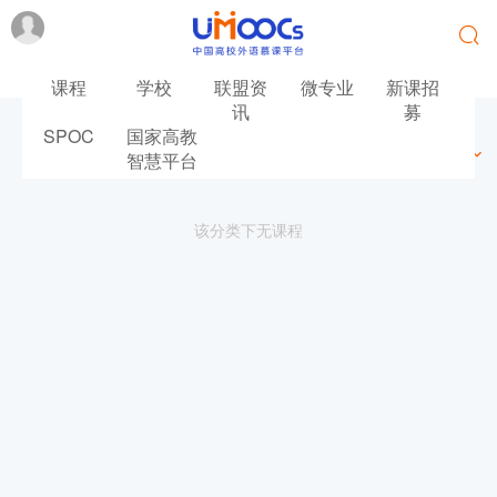
课程
学校
联盟资
微专业
新课招
讯
募
SPOC
国家高教
最新
最热
推荐
筛选
智慧平台
该分类下无课程