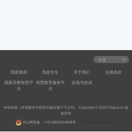
我是教师
我是学生
关于我们
法律条款
国家高教智慧平
智慧教育服务平
反馈与投诉
台
台
外研在线（外语教学与研究出版社旗下子公司） Copyright © 2025 Unipus.cn 版
权所有
京公网安备：11010802020838号
京ICP备18030989号-2