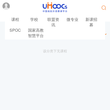
课程
学校
联盟资
微专业
新课招
讯
募
SPOC
国家高教
最新
最热
推荐
筛选
智慧平台
该分类下无课程