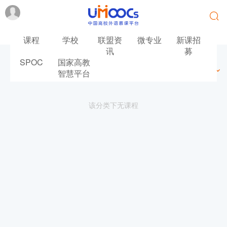
课程
学校
联盟资
微专业
新课招
讯
募
SPOC
国家高教
最新
最热
推荐
筛选
智慧平台
该分类下无课程