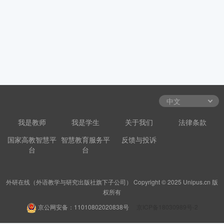
我是教师
我是学生
关于我们
法律条款
国家高教智慧平
智慧教育服务平
反馈与投诉
台
台
外研在线（外语教学与研究出版社旗下子公司） Copyright © 2025 Unipus.cn 版
权所有
京公网安备：11010802020838号
京ICP备18030989号-2