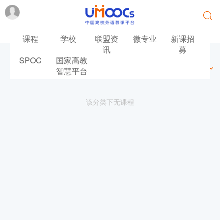
课程
学校
联盟资
微专业
新课招
讯
募
SPOC
国家高教
最新
最热
推荐
筛选
智慧平台
该分类下无课程