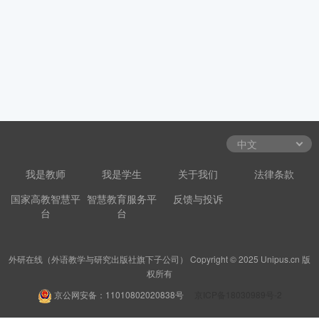
我是教师
我是学生
关于我们
法律条款
国家高教智慧平
智慧教育服务平
反馈与投诉
台
台
外研在线（外语教学与研究出版社旗下子公司） Copyright © 2025 Unipus.cn 版
权所有
京公网安备：11010802020838号
京ICP备18030989号-2