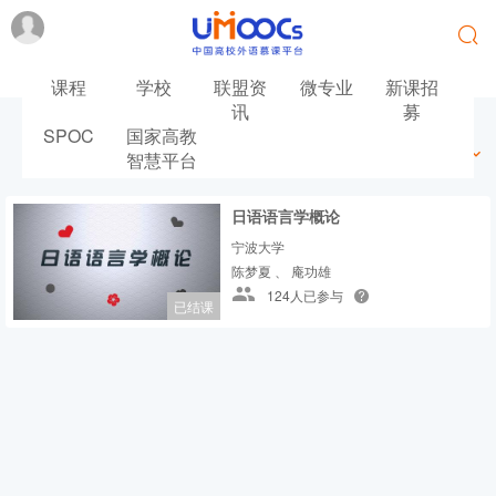
课程
学校
联盟资
微专业
新课招
讯
募
SPOC
国家高教
最新
最热
推荐
筛选
智慧平台
日语语言学概论
宁波大学
陈梦夏 、 庵功雄
124人已参与
已结课