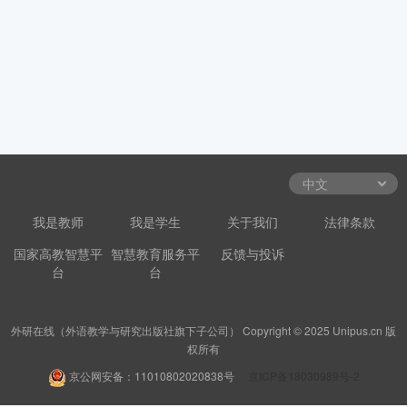
我是教师
我是学生
关于我们
法律条款
国家高教智慧平
智慧教育服务平
反馈与投诉
台
台
外研在线（外语教学与研究出版社旗下子公司） Copyright © 2025 Unipus.cn 版
权所有
京公网安备：11010802020838号
京ICP备18030989号-2