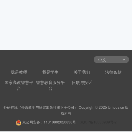
我是教师
我是学生
关于我们
法律条款
国家高教智慧平
智慧教育服务平
反馈与投诉
台
台
外研在线（外语教学与研究出版社旗下子公司） Copyright © 2025 Unipus.cn 版
权所有
京公网安备：11010802020838号
京ICP备18030989号-2