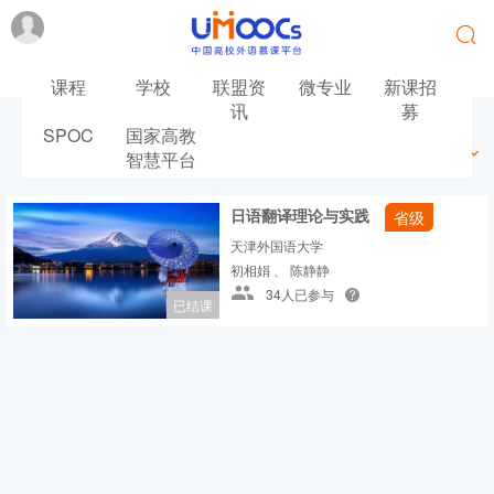
课程
学校
联盟资
微专业
新课招
讯
募
SPOC
国家高教
最新
最热
推荐
筛选
智慧平台
日语翻译理论与实践
省级
天津外国语大学
初相娟 、 陈静静
34人已参与
已结课