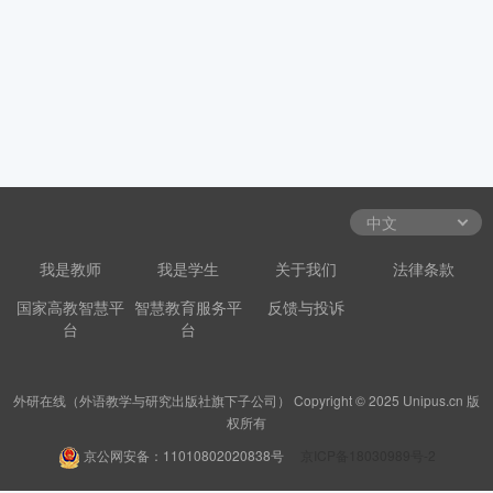
我是教师
我是学生
关于我们
法律条款
国家高教智慧平
智慧教育服务平
反馈与投诉
台
台
外研在线（外语教学与研究出版社旗下子公司） Copyright © 2025 Unipus.cn 版
权所有
京公网安备：11010802020838号
京ICP备18030989号-2