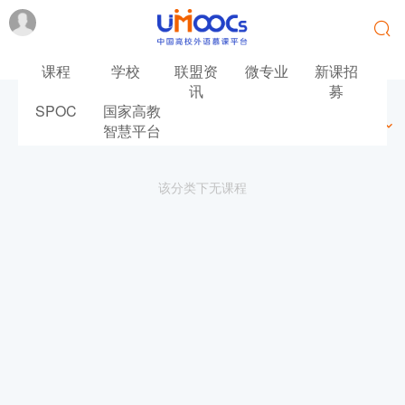
课程
学校
联盟资
微专业
新课招
讯
募
SPOC
国家高教
最新
最热
推荐
筛选
智慧平台
该分类下无课程