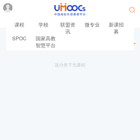
课程
学校
联盟资
微专业
新课招
讯
募
SPOC
国家高教
最新
最热
推荐
筛选
智慧平台
该分类下无课程