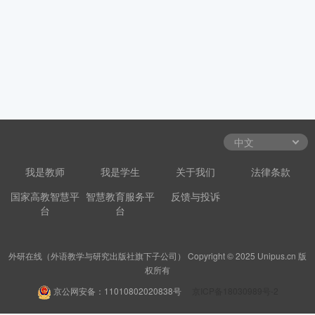
我是教师
我是学生
关于我们
法律条款
国家高教智慧平
智慧教育服务平
反馈与投诉
台
台
外研在线（外语教学与研究出版社旗下子公司） Copyright © 2025 Unipus.cn 版
权所有
京公网安备：11010802020838号
京ICP备18030989号-2