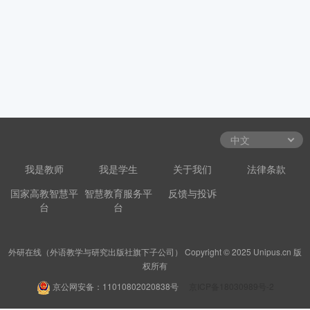
我是教师
我是学生
关于我们
法律条款
国家高教智慧平
智慧教育服务平
反馈与投诉
台
台
外研在线（外语教学与研究出版社旗下子公司） Copyright © 2025 Unipus.cn 版
权所有
京公网安备：11010802020838号
京ICP备18030989号-2