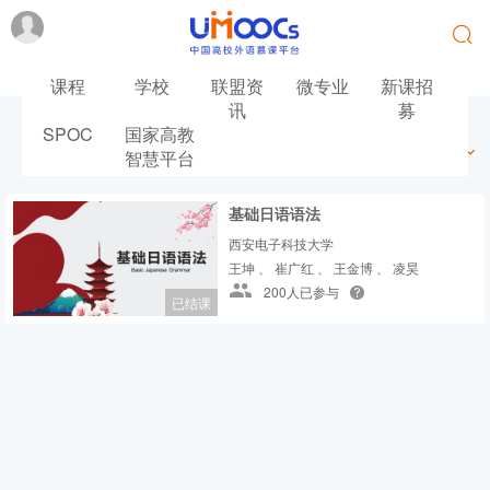
课程
学校
联盟资
微专业
新课招
讯
募
SPOC
国家高教
最新
最热
推荐
筛选
智慧平台
基础日语语法
西安电子科技大学
王坤 、 崔广红 、 王金博 、 凌昊
200人已参与
已结课