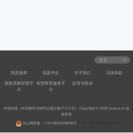
我是教师
我是学生
关于我们
法律条款
国家高教智慧平
智慧教育服务平
反馈与投诉
台
台
外研在线（外语教学与研究出版社旗下子公司） Copyright © 2025 Unipus.cn 版
权所有
京公网安备：11010802020838号
京ICP备18030989号-2