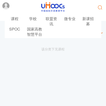
课程
学校
联盟资
微专业
新课招
讯
募
SPOC
国家高教
最新
最热
推荐
筛选
智慧平台
该分类下无课程