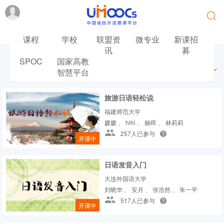
课程
学校
联盟资
微专业
新课招
讯
募
SPOC
国家高教
最新
最热
推荐
筛选
智慧平台
旅游日语轻松说
福建师范大学
媛媛 、 hihi 、 杨晖 、 林莉莉
257人已参与
开课中
日语发音入门
大连外国语大学
刘晓华 、 安月 、 张浩然 、 朱一平
517人已参与
开课中