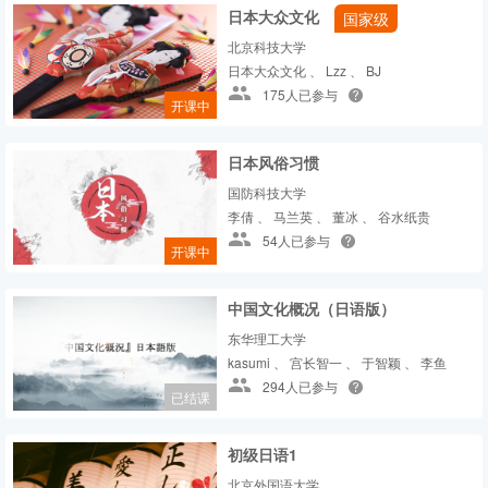
日本大众文化
国家级
北京科技大学
日本大众文化 、 Lzz 、 BJ
175人已参与
开课中
日本风俗习惯
国防科技大学
李倩 、 马兰英 、 董冰 、 谷水纸贵
54人已参与
开课中
中国文化概况（日语版）
东华理工大学
kasumi 、 宫长智一 、 于智颖 、 李鱼
294人已参与
已结课
初级日语1
北京外国语大学