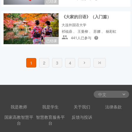
已结课
《大家的日语》（入门篇）
大连外国语大学
祁福鼎 、 王曼柳 、 苏娜 、 杨彩虹
441人已参与
已结课
1
2
3
4
我是教师
我是学生
关于我们
法律条款
国家高教智慧平
智慧教育服务平
反馈与投诉
台
台