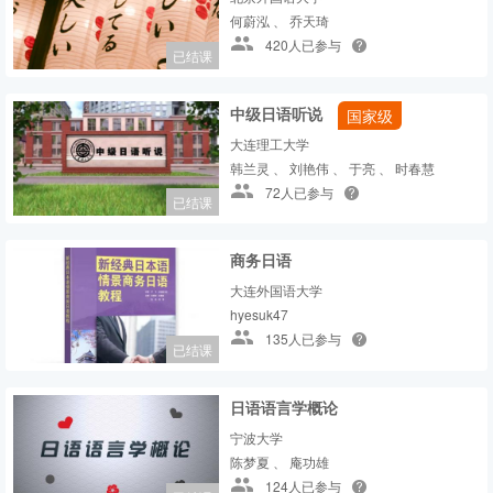
何蔚泓 、 乔天琦
420人已参与
已结课
中级日语听说
国家级
大连理工大学
韩兰灵 、 刘艳伟 、 于亮 、 时春慧
72人已参与
已结课
商务日语
大连外国语大学
hyesuk47
135人已参与
已结课
日语语言学概论
宁波大学
陈梦夏 、 庵功雄
124人已参与