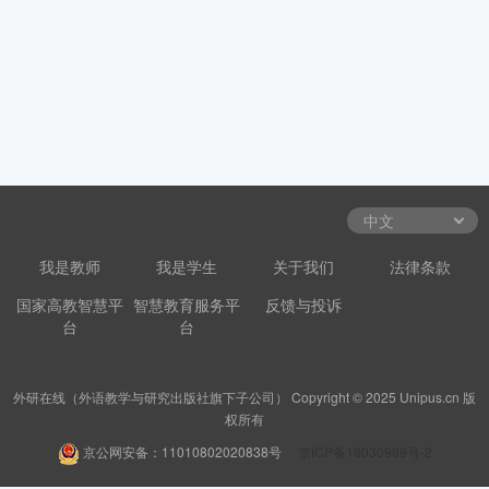
我是教师
我是学生
关于我们
法律条款
国家高教智慧平
智慧教育服务平
反馈与投诉
台
台
外研在线（外语教学与研究出版社旗下子公司） Copyright © 2025 Unipus.cn 版
权所有
京公网安备：11010802020838号
京ICP备18030989号-2