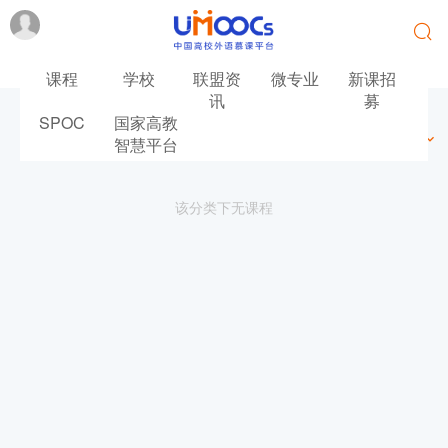
课程
学校
联盟资
微专业
新课招
讯
募
SPOC
国家高教
最新
最热
推荐
筛选
智慧平台
该分类下无课程