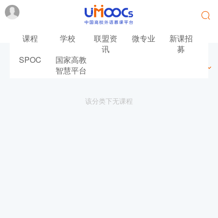
课程
学校
联盟资
微专业
新课招
讯
募
SPOC
国家高教
最新
最热
推荐
筛选
智慧平台
该分类下无课程