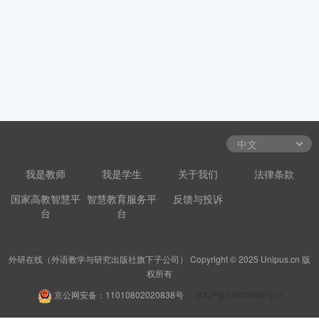
我是教师
我是学生
关于我们
法律条款
国家高教智慧平
智慧教育服务平
反馈与投诉
台
台
外研在线（外语教学与研究出版社旗下子公司） Copyright © 2025 Unipus.cn 版
权所有
京公网安备：11010802020838号
京ICP备18030989号-2